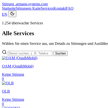
Störung
.armann-systems.com
Startseite
Störungen
Karte
Services
Kontakt
FAQ
EN
1.254 überwachte Services
Alle Services
Wählen Sie einen Service aus, um Details zu Störungen und Ausfälle
Suchen
OAM (OstalbMobil)
Keine Störung
0
OLB
Keine Störung
0