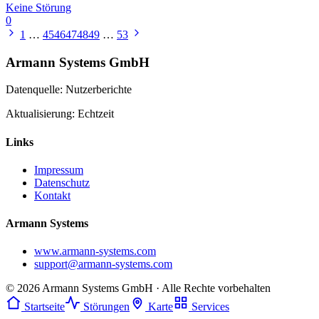
Keine Störung
0
1
…
45
46
47
48
49
…
53
Armann Systems GmbH
Datenquelle: Nutzerberichte
Aktualisierung: Echtzeit
Links
Impressum
Datenschutz
Kontakt
Armann Systems
www.armann-systems.com
support@armann-systems.com
© 2026 Armann Systems GmbH · Alle Rechte vorbehalten
Startseite
Störungen
Karte
Services