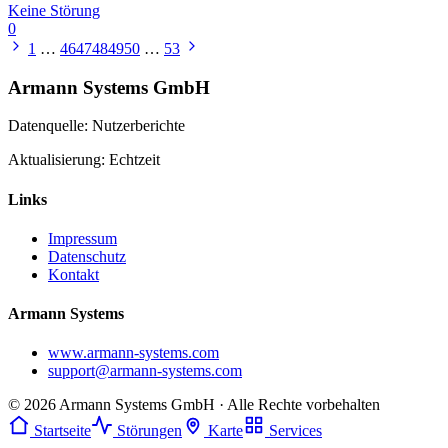
Keine Störung
0
1
…
46
47
48
49
50
…
53
Armann Systems GmbH
Datenquelle: Nutzerberichte
Aktualisierung: Echtzeit
Links
Impressum
Datenschutz
Kontakt
Armann Systems
www.armann-systems.com
support@armann-systems.com
© 2026 Armann Systems GmbH · Alle Rechte vorbehalten
Startseite
Störungen
Karte
Services