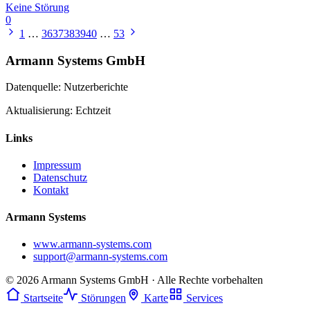
Keine Störung
0
1
…
36
37
38
39
40
…
53
Armann Systems GmbH
Datenquelle: Nutzerberichte
Aktualisierung: Echtzeit
Links
Impressum
Datenschutz
Kontakt
Armann Systems
www.armann-systems.com
support@armann-systems.com
© 2026 Armann Systems GmbH · Alle Rechte vorbehalten
Startseite
Störungen
Karte
Services